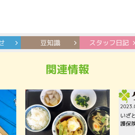
せ
豆知識
スタッフ
日記
関連情報
2023.
いざ
護保