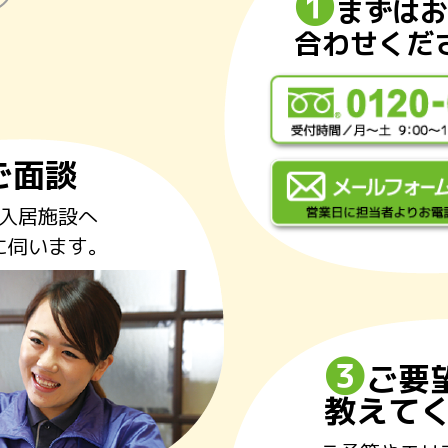
❶
まずは
お
合わせくだ
ご面談
入居施設へ
に伺います。
❸
ご要
教えて