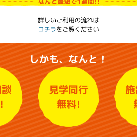
詳しいご利用の流れは
コチラ
をご覧ください
しかも、なんと！
相談
見学同行
施
!
無料!