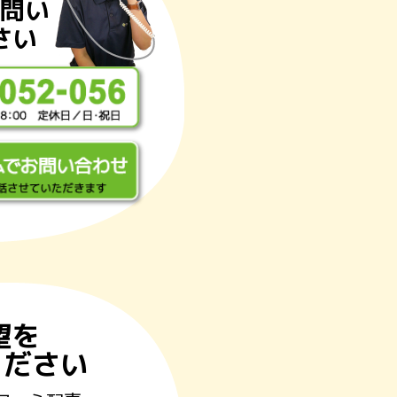
問い
さい
望を
ください